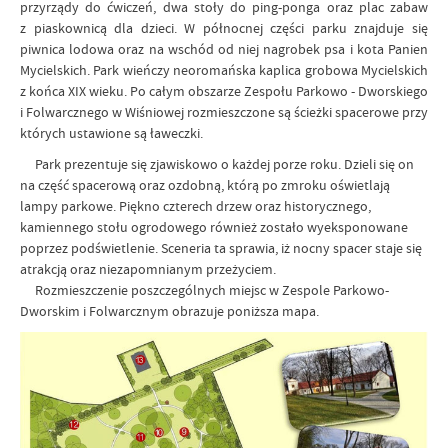
przyrządy do ćwiczeń, dwa stoły do ping-ponga oraz plac zabaw
z piaskownicą dla dzieci. W północnej części parku znajduje się
piwnica lodowa oraz na wschód od niej nagrobek psa i kota Panien
Mycielskich. Park wieńczy neoromańska kaplica grobowa Mycielskich
z końca XIX wieku. Po całym obszarze Zespołu Parkowo - Dworskiego
i Folwarcznego w Wiśniowej rozmieszczone są ścieżki spacerowe przy
których ustawione są ławeczki.
Park prezentuje się zjawiskowo o każdej porze roku. Dzieli się on
na część spacerową oraz ozdobną, którą po zmroku oświetlają
lampy parkowe. Piękno czterech drzew oraz historycznego,
kamiennego stołu ogrodowego również zostało wyeksponowane
poprzez podświetlenie. Sceneria ta sprawia, iż nocny spacer staje się
atrakcją oraz niezapomnianym przeżyciem.
Rozmieszczenie poszczególnych miejsc w Zespole Parkowo-
Dworskim i Folwarcznym obrazuje poniższa mapa.