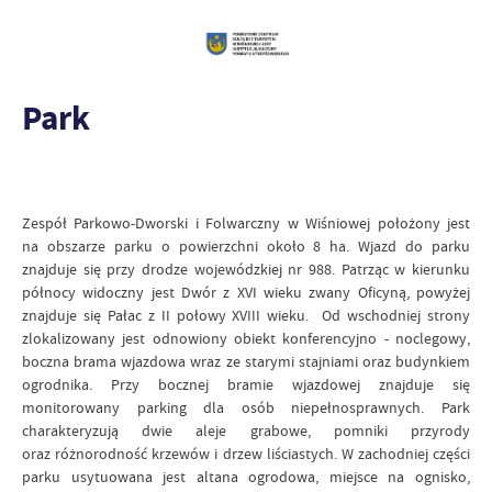
Park
Zespół Parkowo-Dworski i Folwarczny w Wiśniowej położony jest
na obszarze parku o powierzchni około 8 ha. Wjazd do parku
znajduje się przy drodze wojewódzkiej nr 988. Patrząc w kierunku
północy widoczny jest Dwór z XVI wieku zwany Oficyną, powyżej
znajduje się Pałac z II połowy XVIII wieku. Od wschodniej strony
zlokalizowany jest odnowiony obiekt konferencyjno - noclegowy,
boczna brama wjazdowa wraz ze starymi stajniami oraz budynkiem
ogrodnika. Przy bocznej bramie wjazdowej znajduje się
monitorowany parking dla osób niepełnosprawnych. Park
charakteryzują dwie aleje grabowe, pomniki przyrody
oraz różnorodność krzewów i drzew liściastych. W zachodniej części
parku usytuowana jest altana ogrodowa, miejsce na ognisko,